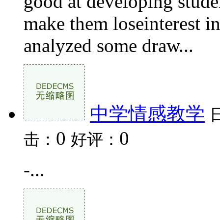
good at developing stud
make them loseinterest in
analyzed some draw...
中学情感教学
0
0
击：
好评：
-...