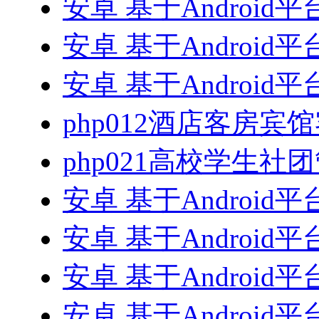
安卓 基于Android
安卓 基于Androi
安卓 基于Androi
php012酒店客房
php021高校学生社
安卓 基于Android
安卓 基于Androi
安卓 基于Androi
安卓 基于Androi