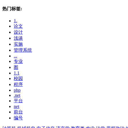
热门标签:
1.
论文
设计
浅谈
实施
管理系统
...
专业
图
1.1
校园
程序
php
.net
平台
net
前台
编号