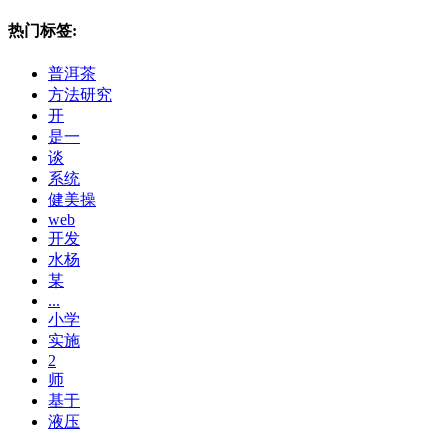
热门标签:
普洱茶
方法研究
开
是一
谈
系统
健美操
web
开发
水杨
某
...
小学
实施
2
师
基于
液压