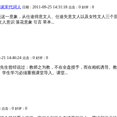
象谈宋代词人
2011-09-25 14:31:18
0
0
日期：
点击：
好评：
花这一意象，从仕途得意文人、仕途失意文人以及女性文人三个
意识 落花意象 引言 草本...
-21 14:46:24
0
0
点击：
好评：
先生曾经说过：教师之为教，不在全盘授予，而在相机诱导。教
学生学习必须重视课堂导入。课堂...
4
0
0
点击：
好评：