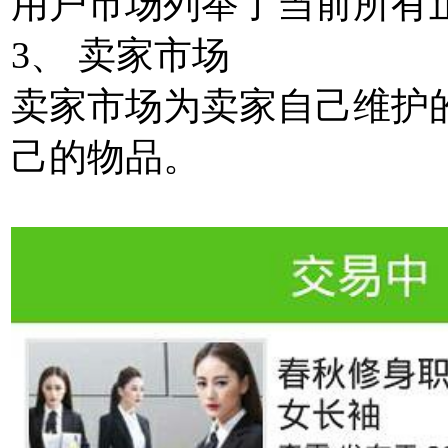
用户市场列举了当前所有
3、 卖家市场
卖家市场为卖家自己维护
己的物品。