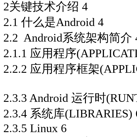
2关键技术介绍 4
2.1 什么是Android 4
2.2 Android系统架构简介 
2.1.1 应用程序(APPLICATI
2.2.2 应用程序框架(APPLI
copyright paper51.com
2.3.3 Android 运行时(RUN
2.3.4 系统库(LIBRARIES) 
2.3.5 Linux 6