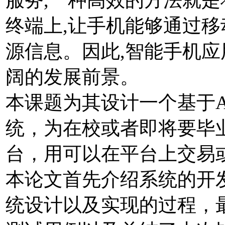
服务,一种高效的方法就
终端上,让手机能够通过
源信息。因此,智能手机
阔的发展前景。
本课题为其设计一个基于An
统，为在校或者即将要毕
台，用可以在平台上交易
本论文首先介绍系统的开
统设计以及实现的过程，