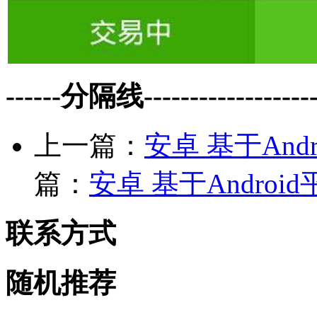
------分隔线--------------------
上一篇：
安卓 基于An
篇：
安卓 基于Andro
联系方式
随机推荐