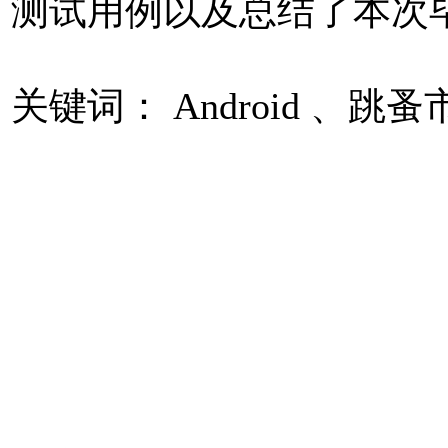
测试用例以及总结了本次
关键词： Android 、跳